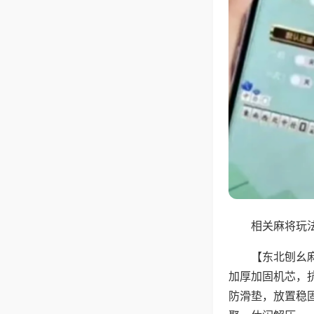
相关麻将玩法
【东北刨幺
加厚加固机芯，
防滑垫，放置稳