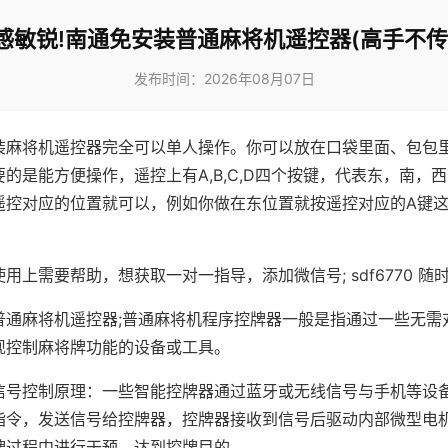
感敏锐!南通免安装普通麻将机遥控器(高手不传
发布时间：2026年08月07日
装麻将机遥控器完全可以单人操作。你可以放在口袋里面、包包
的是能方便操作，遥控上有A,B,C,D四个按键，代表东，南，
遥控对应的位置就可以，例如你做在东位置就按遥控对应的A键
。
用上需要帮助，想获取一对一指导，添加微信号; sdf6770 随时
普通麻将机遥控器;普通麻将机程序控牌器一般是指通过一些无需
现控制麻将牌功能的设备或工具。
信号控制原理：一些智能控牌器通过蓝牙或无线信号与手机等设
指令，发送信号给控牌器，控牌器接收到信号后驱动内部微型电
牌过程中进行干预，达到控牌目的。