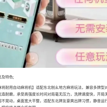
及特色;
麻将耐用自动麻将机】适配东北刨幺地方麻将玩法，兼容多牌型
抗造耐磨，承受高强度长时间对局毫无压力，洗牌速度快，开局
固不晃动，桌面宽大平整，适配东北牌友豪爽出牌习惯，静音运