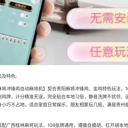
及特色;
麻将冲锋鸡自动麻将机】契合贵阳麻将冲锋鸡、金鸡特色玩法，1
别鸡牌，计分精准无误，完全贴合本地习俗，静音洗牌不扰邻，
身小巧不占地，适合家庭日常娱乐，朋友相聚玩几局，满是贵州
适配广西桂林麻将玩法，108张牌通用，遵循自摸胡、杠开胡本