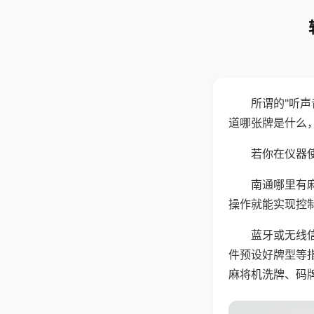
所谓的"听
道哪张牌是什么
若你在仪器使
南通哪里有
操作就能实现控
蓝牙或无线
件预设好牌型等
麻将机洗牌、码