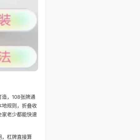
造，108张牌通
本地规则，折叠收
全家老少都能快速
胡，杠牌直接算