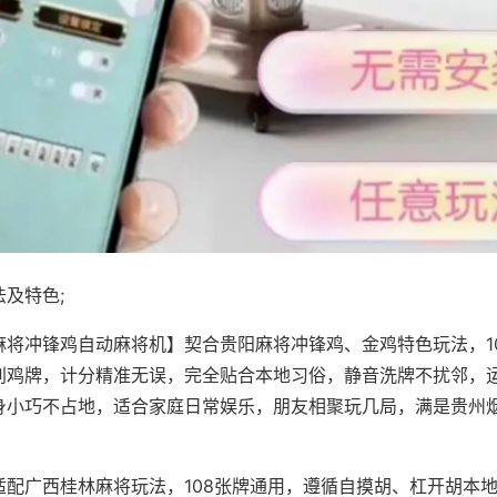
及特色;
麻将冲锋鸡自动麻将机】契合贵阳麻将冲锋鸡、金鸡特色玩法，1
别鸡牌，计分精准无误，完全贴合本地习俗，静音洗牌不扰邻，
身小巧不占地，适合家庭日常娱乐，朋友相聚玩几局，满是贵州
适配广西桂林麻将玩法，108张牌通用，遵循自摸胡、杠开胡本