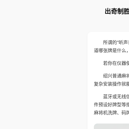
出奇制胜
所谓的"听
道哪张牌是什么
若你在仪器使
绍兴普通麻
复杂安装操作就
蓝牙或无线
件预设好牌型等
麻将机洗牌、码