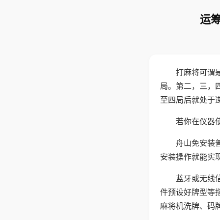
运筹
打麻将可谓
局。第二，三，
至四局后就处于
若你在仪器使
舟山免安装
安装操作就能实
蓝牙或无线
件预设好牌型等
麻将机洗牌、码