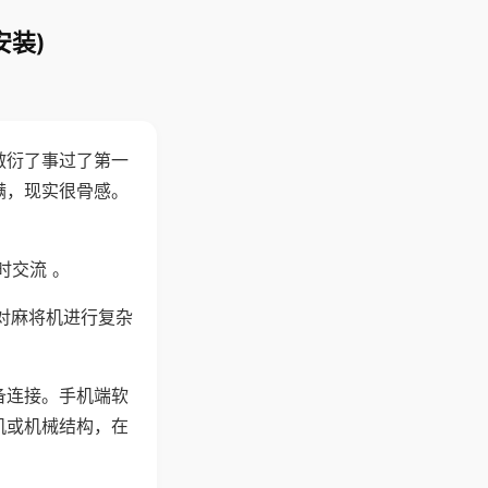
安装)
敷衍了事过了第一
满，现实很骨感。
时交流 。
对麻将机进行复杂
备连接。手机端软
机或机械结构，在