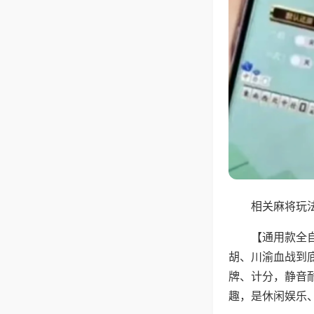
相关麻将玩法
【通用款全
胡、川渝血战到
牌、计分，静音
趣，是休闲娱乐