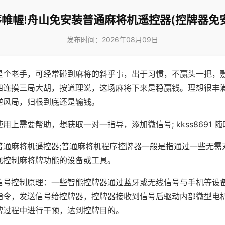
帷幄!舟山免安装普通麻将机遥控器(控牌器免
发布时间：2026年08月09日
是个老手，可经常碰到麻将的斜乎事，出于习惯，不赢头一把，
四连摸三局大胡，按道理说，这场麻将下来是稳赢钱。理想很丰
逆风局，归根到底还是输钱。
用上需要帮助，想获取一对一指导，添加微信号; kkss8691 随
普通麻将机遥控器;普通麻将机程序控牌器一般是指通过一些无需
现控制麻将牌功能的设备或工具。
信号控制原理：一些智能控牌器通过蓝牙或无线信号与手机等设
指令，发送信号给控牌器，控牌器接收到信号后驱动内部微型电
牌过程中进行干预，达到控牌目的。