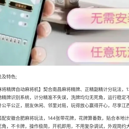
及特色;
麻将精牌自动麻将机】契合南昌麻将精牌、正精副精计分玩法，1
地精牌识别系统，计分精准不失误，洗牌均匀无死角，运行稳定
计公平公正，朋友休闲、邻里对局，玩得放心赢得开心，尽享江
适配安徽合肥麻将玩法，144张带花牌，花牌算番数，贴合本地
死角，不卡牌，操作极简，开机即用，不用复杂调试，外观简约