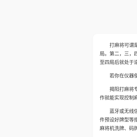
打麻将可谓
局。第二，三，
至四局后就处于
若你在仪器使
揭阳打麻将
作就能实现控制
蓝牙或无线
件预设好牌型等
麻将机洗牌、码