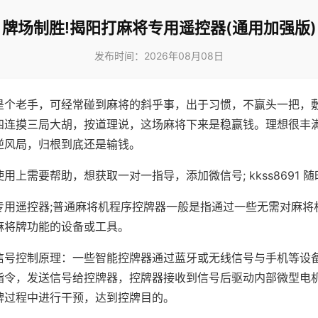
牌场制胜!揭阳打麻将专用遥控器(通用加强版)
发布时间：2026年08月08日
是个老手，可经常碰到麻将的斜乎事，出于习惯，不赢头一把，
四连摸三局大胡，按道理说，这场麻将下来是稳赢钱。理想很丰
逆风局，归根到底还是输钱。
用上需要帮助，想获取一对一指导，添加微信号; kkss8691 随
专用遥控器;普通麻将机程序控牌器一般是指通过一些无需对麻将
麻将牌功能的设备或工具。
信号控制原理：一些智能控牌器通过蓝牙或无线信号与手机等设
指令，发送信号给控牌器，控牌器接收到信号后驱动内部微型电
牌过程中进行干预，达到控牌目的。