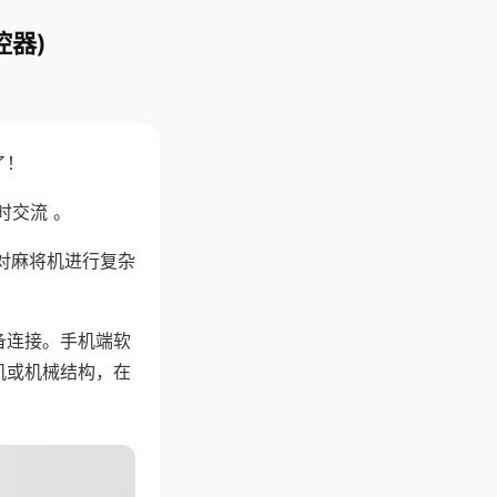
控器)
了！
时交流 。
对麻将机进行复杂
备连接。手机端软
机或机械结构，在