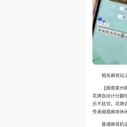
相关麻将玩法
【闽南泉州
花牌自动计分翻
乐不扰邻，花牌
传承闽南麻将休
普通麻将机