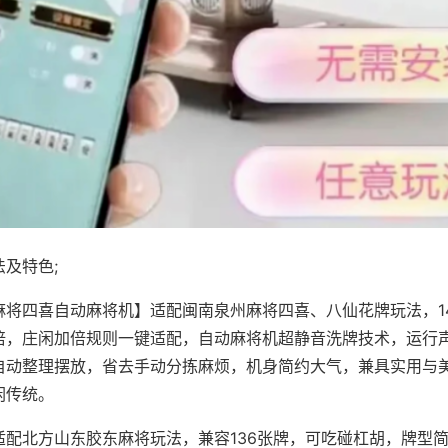
及特色;
麻将四喜自动麻将机】适配闽南泉州麻将四喜、八仙花牌玩法，1
倍，庄闲加倍规则一键适配，自动麻将机超静音洗牌技术，运行
自动整理摆放，省去手动分拣麻烦，机身简约大气，兼具实用与
闲传统。
适配北方山东胶东麻将玩法，兼容136张牌，可吃碰杠胡，牌型