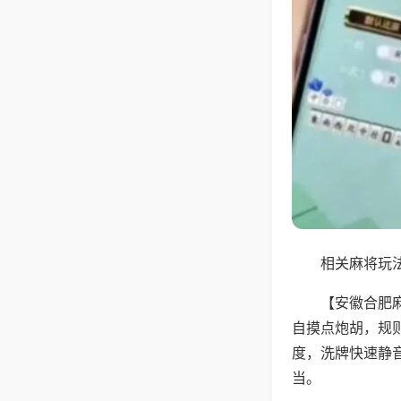
相关麻将玩法
【安徽合肥
自摸点炮胡，规
度，洗牌快速静
当。