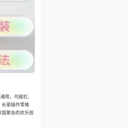
牌通用，可碰杠、
，长辈操作零难
家庭聚会的欢乐担