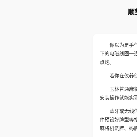
顺
你以为是手
下的电磁线圈一
点炮。
若你在仪器使
玉林普通麻
安装操作就能实
蓝牙或无线
件预设好牌型等
麻将机洗牌、码