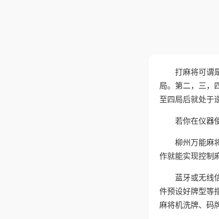
打麻将可谓
局。第二，三，
至四局后就处于
若你在仪器使
柳州万能麻
作就能实现控制
蓝牙或无线
件预设好牌型等
麻将机洗牌、码