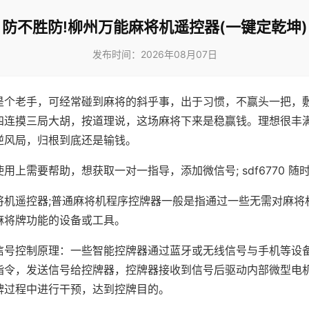
防不胜防!柳州万能麻将机遥控器(一键定乾坤)
发布时间：2026年08月07日
是个老手，可经常碰到麻将的斜乎事，出于习惯，不赢头一把，
四连摸三局大胡，按道理说，这场麻将下来是稳赢钱。理想很丰
逆风局，归根到底还是输钱。
用上需要帮助，想获取一对一指导，添加微信号; sdf6770 随时
将机遥控器;普通麻将机程序控牌器一般是指通过一些无需对麻将
麻将牌功能的设备或工具。
信号控制原理：一些智能控牌器通过蓝牙或无线信号与手机等设
指令，发送信号给控牌器，控牌器接收到信号后驱动内部微型电
牌过程中进行干预，达到控牌目的。