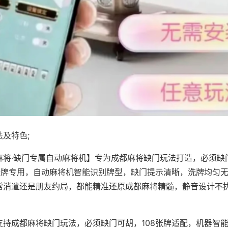
及特色;
麻将·缺门专属自动麻将机】专为成都麻将缺门玩法打造，必须缺
8张牌专用，自动麻将机智能识别牌型，缺门提示清晰，洗牌均匀
常消遣还是朋友约局，都能精准还原成都麻将精髓，静音设计不
支持成都麻将缺门玩法，必须缺门可胡，108张牌适配，机器智