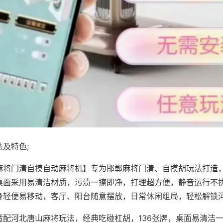
及特色;
麻将门清自摸自动麻将机】专为邯郸麻将门清、自摸胡玩法打造，
桌面采用易清洁材质，污渍一擦即净，打理超方便，静音运行不
身轻便易移动，客厅、阳台随意摆放，日常休闲组局，轻松解锁
适配河北唐山麻将玩法，经典吃碰杠胡，136张牌，桌面易清洁