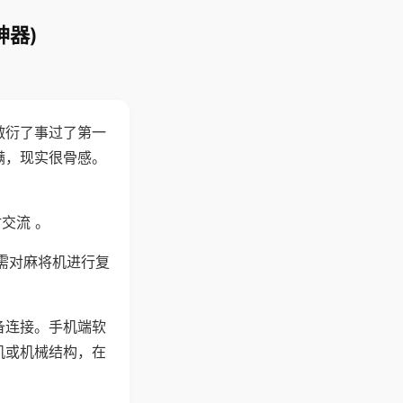
神器)
敷衍了事过了第一
满，现实很骨感。
交流 。
需对麻将机进行复
备连接。手机端软
机或机械结构，在