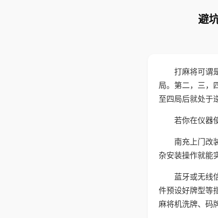
避坑
打麻将可谓
局。第二，三，
至四局后就处于
若你在仪器使
南充上门改
杂安装操作就能
蓝牙或无线
件预设好牌型等
麻将机洗牌、码