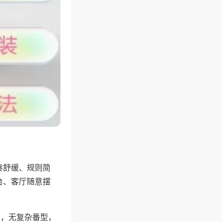
奏舒缓、规则简
台、客厅随意摆
可，无复杂番型，