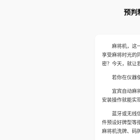
预判
麻将机，这
享受麻将时光的
密？今天，就让
若你在仪器使
宜宾自动麻
安装操作就能实
蓝牙或无线
件预设好牌型等
麻将机洗牌、码