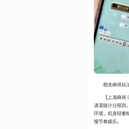
相关麻将玩法
【上海麻将
清混碰计分规则
环境，机身轻奢
慢节奏娱乐。