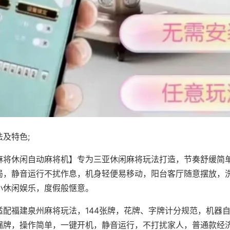
及特色;
麻将休闲自动麻将机】专为三亚休闲麻将玩法打造，节奏舒缓简
局，静音运行不扰作息，机身轻便易移动，阳台客厅随意摆放，
小休闲娱乐，度假般惬意。
适配福建泉州麻将玩法，144张牌，花牌、字牌计分规范，机器
漏牌，操作简单，一键开机，静音运行，不打扰家人，普通款经