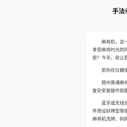
手法
麻将机，这
享受麻将时光的
密？今天，就让
若你在仪器使
梧州普通麻
复杂安装操作就
蓝牙或无线
件预设好牌型等
麻将机洗牌、码