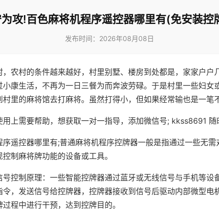
为攻!百色麻将机程序遥控器哪里有(免安装控
发布时间：2026年08月08日
村，农村的条件越来越好，村里别墅、楼房到处都是，家家户户
过小康生活，不再为一日三餐为而奔波劳碌。于是村里一些妇女
到村里的麻将馆去打麻将。虽然打得小，但如果经常输也是一笔
用上需要帮助，想获取一对一指导，添加微信号; kkss8691 随
程序遥控器哪里有;普通麻将机程序控牌器一般是指通过一些无需
现控制麻将牌功能的设备或工具。
信号控制原理：一些智能控牌器通过蓝牙或无线信号与手机等设
指令，发送信号给控牌器，控牌器接收到信号后驱动内部微型电
牌过程中进行干预，达到控牌目的。