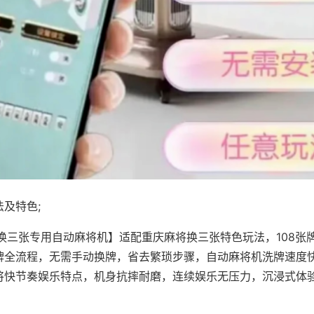
及特色;
·换三张专用自动麻将机】适配重庆麻将换三张特色玩法，108张
牌全流程，无需手动换牌，省去繁琐步骤，自动麻将机洗牌速度
将快节奏娱乐特点，机身抗摔耐磨，连续娱乐无压力，沉浸式体