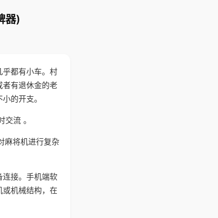
牌器)
几乎都有小车。村
或者有退休金的老
不小的开支。
时交流 。
对麻将机进行复杂
备连接。手机端软
机或机械结构，在