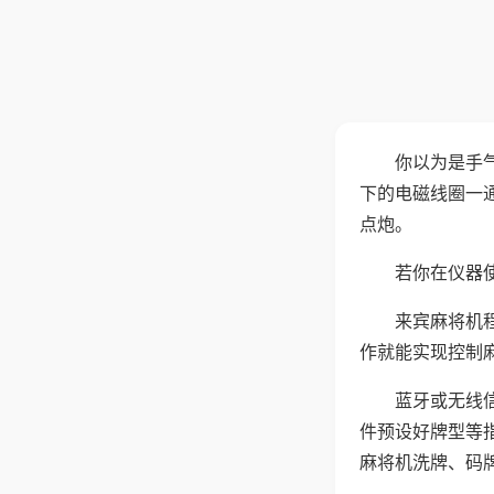
你以为是手
下的电磁线圈一
点炮。
若你在仪器使
来宾麻将机
作就能实现控制
蓝牙或无线
件预设好牌型等
麻将机洗牌、码