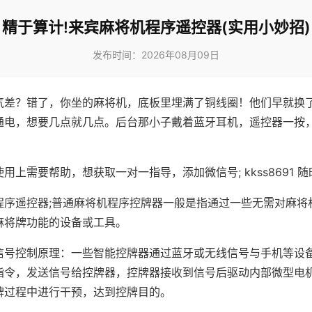
精于算计!来宾麻将机程序遥控器(实用小妙招)
发布时间：2026年08月09日
气差？错了，你坐的麻将机，底板里埋满了铜线圈！他们早就换
通电，想要几点就几点。后台那小子戴着蓝牙耳机，遥控器一按
用上需要帮助，想获取一对一指导，添加微信号; kkss8691 随
程序遥控器;普通麻将机程序控牌器一般是指通过一些无需对麻将
麻将牌功能的设备或工具。
信号控制原理：一些智能控牌器通过蓝牙或无线信号与手机等设
指令，发送信号给控牌器，控牌器接收到信号后驱动内部微型电
牌过程中进行干预，达到控牌目的。