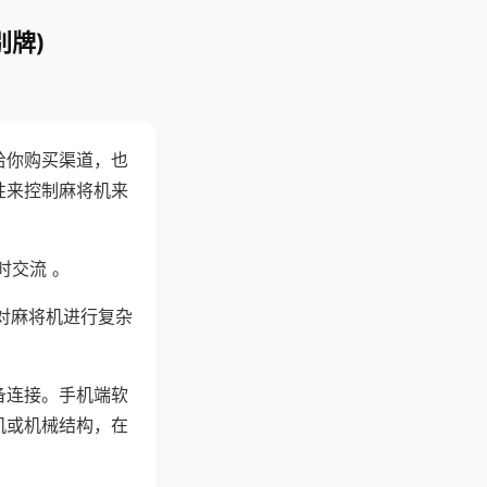
别牌)
给你购买渠道，也
性来控制麻将机来
时交流 。
对麻将机进行复杂
备连接。手机端软
机或机械结构，在