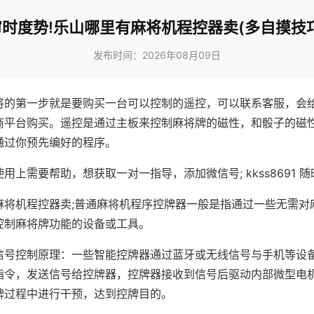
审时度势!乐山哪里有麻将机程控器卖(多自摸技巧
发布时间：2026年08月09日
将的第一步就是要购买一台可以控制的遥控，可以联系客服，会
商平台购买。遥控是通过主板来控制麻将牌的磁性，和骰子的磁
通过你预先编好的程序。
用上需要帮助，想获取一对一指导，添加微信号; kkss8691 随
麻将机程控器卖;普通麻将机程序控牌器一般是指通过一些无需对
控制麻将牌功能的设备或工具。
信号控制原理：一些智能控牌器通过蓝牙或无线信号与手机等设
指令，发送信号给控牌器，控牌器接收到信号后驱动内部微型电
牌过程中进行干预，达到控牌目的。