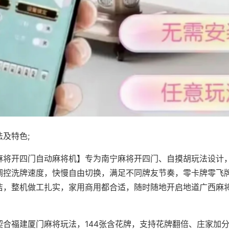
及特色;
麻将开四门自动麻将机】专为南宁麻将开四门、自摸胡玩法设计，
调控洗牌速度，快慢自由切换，满足不同牌友节奏，零卡牌零飞
洁，整机做工扎实，家用商用都合适，随时随地开启地道广西麻
契合福建厦门麻将玩法，144张含花牌，支持花牌翻倍、庄家加