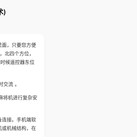
)
里面，只要您方便
西，北四个方位，
这时候遥控器东位
时交流 。
麻将机进行复杂安
备连接。手机端软
机或机械结构，在