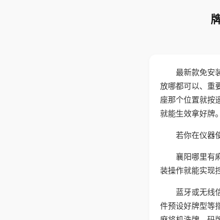
最新款免安
放哪都可以、重要
座那个位置就按
就能生效拿好牌
若你在仪器使
襄阳哪里有
装操作就能实现
蓝牙或无线
件预设好牌型等
麻将机洗牌、码