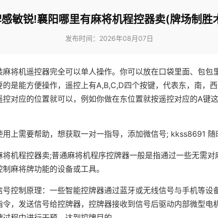
牌感敏锐!襄阳哪里有麻将机程控器卖(牌场制胜术
发布时间：2026年08月07日
装麻将机遥控器完全可以单人操作。你可以放在口袋里面、包包
的是能方便操作，遥控上有A,B,C,D四个按键，代表东，南，
遥控对应的位置就可以，例如你做在东位置就按遥控对应的A键
。
用上需要帮助，想获取一对一指导，添加微信号; kkss8691 随
麻将机程控器卖;普通麻将机程序控牌器一般是指通过一些无需对
控制麻将牌功能的设备或工具。
信号控制原理：一些智能控牌器通过蓝牙或无线信号与手机等设
指令，发送信号给控牌器，控牌器接收到信号后驱动内部微型电
牌过程中进行干预，达到控牌目的。