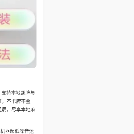
，支持本地胡牌与
准，不卡牌不叠
组局，尽享本地麻
，机器超低噪音运