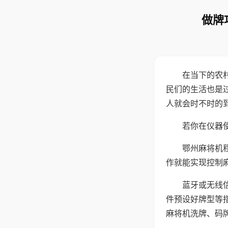
做牌
在当下的农
民们的生活也是
人就会时不时的
若你在仪器使
鄂州麻将机
作就能实现控制
蓝牙或无线
件预设好牌型等
麻将机洗牌、码