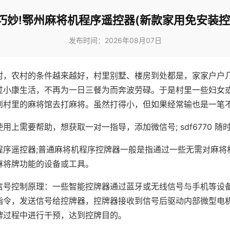
巧妙!鄂州麻将机程序遥控器(新款家用免安装控
发布时间：2026年08月07日
村，农村的条件越来越好，村里别墅、楼房到处都是，家家户户
过小康生活，不再为一日三餐为而奔波劳碌。于是村里一些妇女
到村里的麻将馆去打麻将。虽然打得小，但如果经常输也是一笔
用上需要帮助，想获取一对一指导，添加微信号; sdf6770 随时
程序遥控器;普通麻将机程序控牌器一般是指通过一些无需对麻将
麻将牌功能的设备或工具。
信号控制原理：一些智能控牌器通过蓝牙或无线信号与手机等设
指令，发送信号给控牌器，控牌器接收到信号后驱动内部微型电
牌过程中进行干预，达到控牌目的。