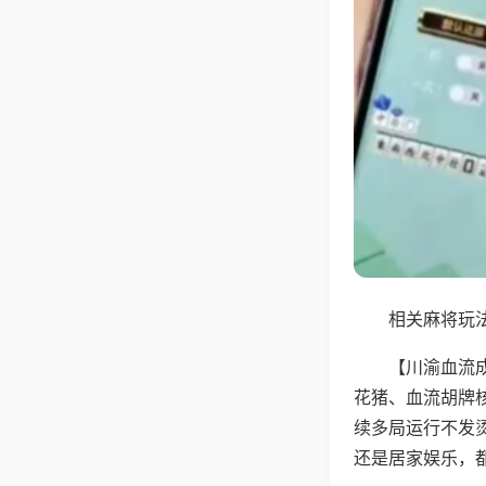
相关麻将玩法
【川渝血流
花猪、血流胡牌
续多局运行不发
还是居家娱乐，