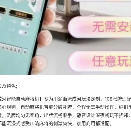
及特色;
成河智能自动麻将机】专为川渝血流成河玩法定制，108张牌适
核心规则，自动麻将机智能分牌补牌，全程无需手动操作，纯铜
烫，洗牌均匀无死角，出牌流畅顺手，静音设计深夜畅玩不扰邻
都能沉浸式感受川渝麻将的刺激爽快，家用商用都适配。