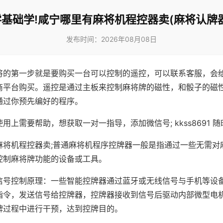
零基础学!咸宁哪里有麻将机程控器卖(麻将认牌器
发布时间：2026年08月08日
将的第一步就是要购买一台可以控制的遥控，可以联系客服，会
商平台购买。遥控是通过主板来控制麻将牌的磁性，和骰子的磁
通过你预先编好的程序。
用上需要帮助，想获取一对一指导，添加微信号; kkss8691 随
麻将机程控器卖;普通麻将机程序控牌器一般是指通过一些无需对
控制麻将牌功能的设备或工具。
信号控制原理：一些智能控牌器通过蓝牙或无线信号与手机等设
指令，发送信号给控牌器，控牌器接收到信号后驱动内部微型电
牌过程中进行干预，达到控牌目的。