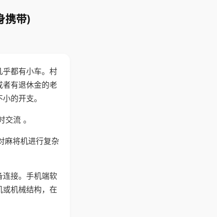
身携带)
几乎都有小车。村
或者有退休金的老
不小的开支。
时交流 。
对麻将机进行复杂
备连接。手机端软
机或机械结构，在