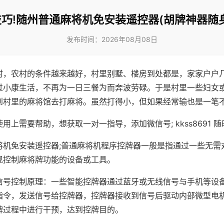
巧!随州普通麻将机免安装遥控器(胡牌神器随
发布时间：2026年08月08日
村，农村的条件越来越好，村里别墅、楼房到处都是，家家户户
过小康生活，不再为一日三餐为而奔波劳碌。于是村里一些妇女
到村里的麻将馆去打麻将。虽然打得小，但如果经常输也是一笔
用上需要帮助，想获取一对一指导，添加微信号; kkss8691 随
将机免安装遥控器;普通麻将机程序控牌器一般是指通过一些无需
现控制麻将牌功能的设备或工具。
信号控制原理：一些智能控牌器通过蓝牙或无线信号与手机等设
指令，发送信号给控牌器，控牌器接收到信号后驱动内部微型电
牌过程中进行干预，达到控牌目的。