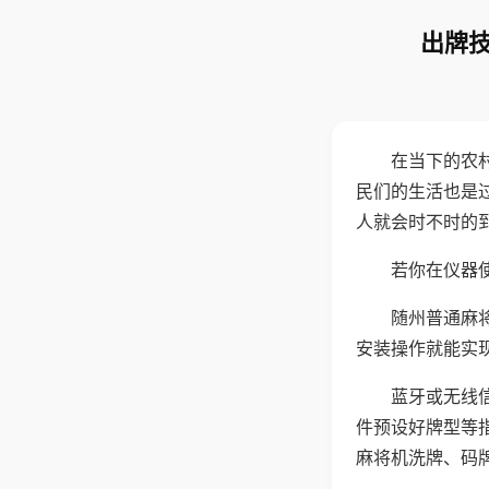
出牌技
在当下的农
民们的生活也是
人就会时不时的
若你在仪器使
随州普通麻
安装操作就能实
蓝牙或无线
件预设好牌型等
麻将机洗牌、码