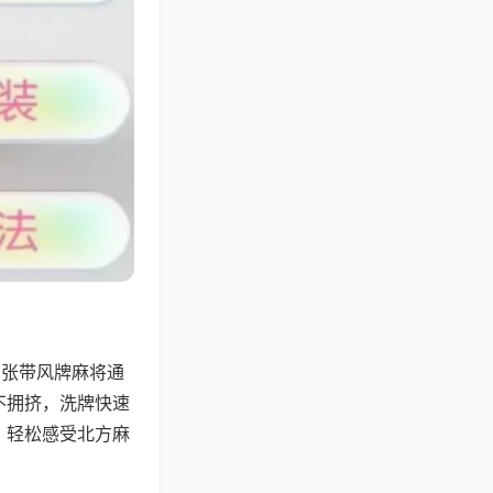
6张带风牌麻将通
不拥挤，洗牌快速
，轻松感受北方麻